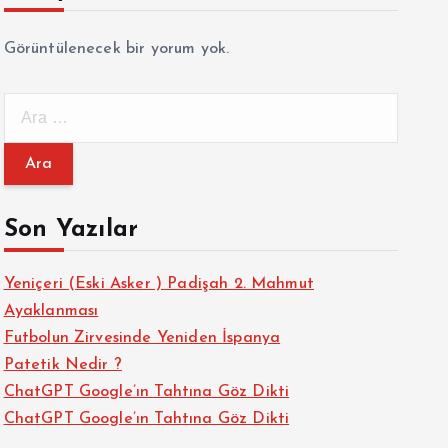
Görüntülenecek bir yorum yok.
A
r
a
m
a
Son Yazılar
:
Yeniçeri (Eski Asker ) Padişah 2. Mahmut
Ayaklanması
Futbolun Zirvesinde Yeniden İspanya
Patetik Nedir ?
ChatGPT Google’ın Tahtına Göz Dikti
ChatGPT Google’ın Tahtına Göz Dikti