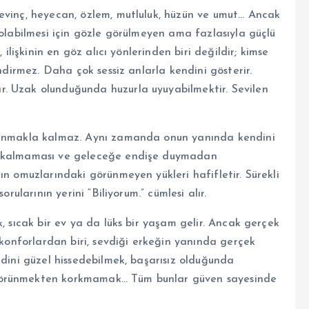
evinç, heyecan, özlem, mutluluk, hüzün ve umut… Ancak
 olabilmesi için gözle görülmeyen ama fazlasıyla güçlü
 ilişkinin en göz alıcı yönlerinden biri değildir; kimse
endirmez. Daha çok sessiz anlarla kendini gösterir.
. Uzak olunduğunda huzurla uyuyabilmektir. Sevilen
inanmakla kalmaz. Aynı zamanda onun yanında kendini
da kalmaması ve geleceğe endişe duymadan
ın omuzlarındaki görünmeyen yükleri hafifletir. Sürekli
rularının yerini “Biliyorum.” cümlesi alır.
, sıcak bir ev ya da lüks bir yaşam gelir. Ancak gerçek
konforlardan biri, sevdiği erkeğin yanında gerçek
ndini güzel hissedebilmek, başarısız olduğunda
görünmekten korkmamak… Tüm bunlar güven sayesinde