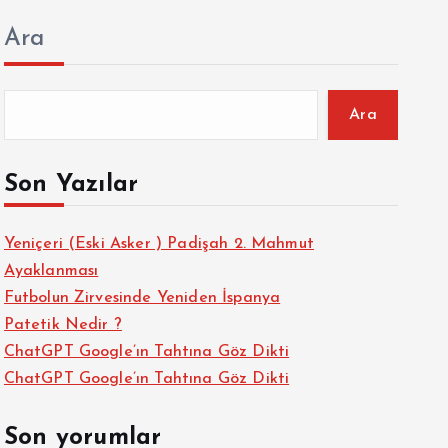
Ara
Ara
Son Yazılar
Yeniçeri (Eski Asker ) Padişah 2. Mahmut
Ayaklanması
Futbolun Zirvesinde Yeniden İspanya
Patetik Nedir ?
ChatGPT Google’ın Tahtına Göz Dikti
ChatGPT Google’ın Tahtına Göz Dikti
Son yorumlar