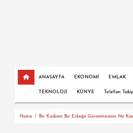
İ
ç
e
r
i
ğ
e
a
t
l
ANASAYFA
EKONOMİ
EMLAK
a
TEKNOLOJİ
KÜNYE
Telefon Taki
Home
Bir Kadının Bir Erkeğe Güvenmesinin Ne Kad