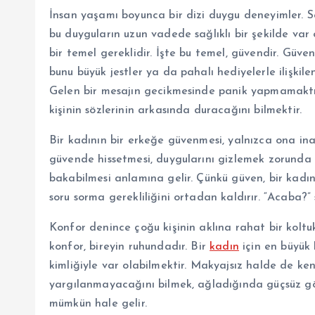
İnsan yaşamı boyunca bir dizi duygu deneyimler. S
bu duyguların uzun vadede sağlıklı bir şekilde var
bir temel gereklidir. İşte bu temel, güvendir. Güven,
bunu büyük jestler ya da pahalı hediyelerle ilişkil
Gelen bir mesajın gecikmesinde panik yapmamaktır
kişinin sözlerinin arkasında duracağını bilmektir.
Bir kadının bir erkeğe güvenmesi, yalnızca ona 
güvende hissetmesi, duygularını gizlemek zorun
bakabilmesi anlamına gelir. Çünkü güven, bir kadın
soru sorma gerekliliğini ortadan kaldırır. “Acaba?” so
Konfor denince çoğu kişinin aklına rahat bir koltuk
konfor, bireyin ruhundadır. Bir
kadın
için en büyük 
kimliğiyle var olabilmektir. Makyajsız halde de ke
yargılanmayacağını bilmek, ağladığında güçsüz 
mümkün hale gelir.