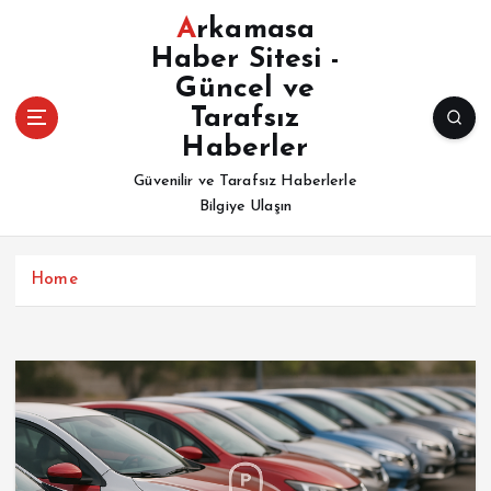
İ
Arkamasa
ç
Haber Sitesi -
e
Güncel ve
r
i
Tarafsız
ğ
Haberler
e
Güvenilir ve Tarafsız Haberlerle
a
Bilgiye Ulaşın
t
l
a
Home