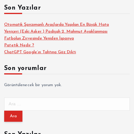
ı
Son Yazılar
s
Otomatik Şanzımanlı Araçlarda Yapılan En Büyük Hata
Yeniçeri (Eski Asker ) Padişah 2. Mahmut Ayaklanması
a
Futbolun Zirvesinde Yeniden İspanya
Patetik Nedir ?
y
ChatGPT Google’ın Tahtına Göz Dikti
f
Son yorumlar
a
Görüntülenecek bir yorum yok.
l
A
a
r
a
m
m
a