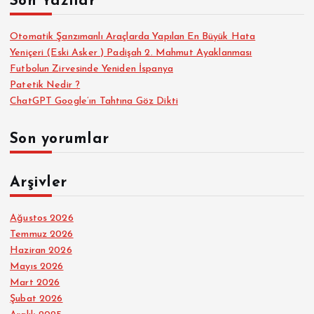
Son Yazılar
a
:
s
Otomatik Şanzımanlı Araçlarda Yapılan En Büyük Hata
Yeniçeri (Eski Asker ) Padişah 2. Mahmut Ayaklanması
Futbolun Zirvesinde Yeniden İspanya
ı
Patetik Nedir ?
ChatGPT Google’ın Tahtına Göz Dikti
Son yorumlar
Arşivler
Ağustos 2026
Temmuz 2026
Haziran 2026
Mayıs 2026
Mart 2026
Şubat 2026