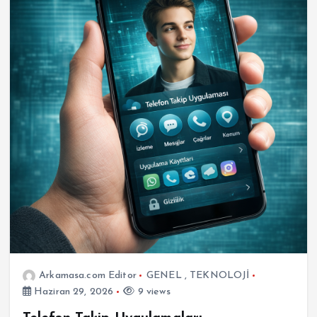
Arkamasa.com Editor
GENEL
,
TEKNOLOJİ
Haziran 29, 2026
9 views