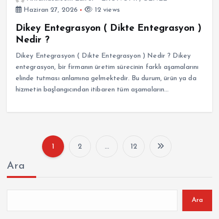
Haziran 27, 2026
12 views
Dikey Entegrasyon ( Dikte Entegrasyon )
Nedir ?
Dikey Entegrasyon ( Dikte Entegrasyon ) Nedir ? Dikey
entegrasyon, bir firmanın üretim sürecinin farklı aşamalarını
elinde tutması anlamına gelmektedir. Bu durum, ürün ya da
hizmetin başlangıcından itibaren tüm aşamaların…
1
2
…
12
Y
Ara
a
z
Ara