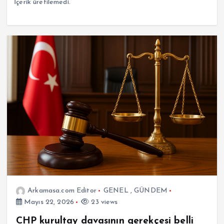
İçerik üretilemedi.
Arkamasa.com Editor
GENEL
,
GÜNDEM
Mayıs 22, 2026
23 views
CHP kurultay davasının gerekçesi belli