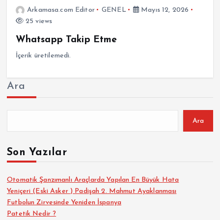
Arkamasa.com Editor
GENEL
Mayıs 12, 2026
25 views
Whatsapp Takip Etme
İçerik üretilemedi.
Ara
Ara
Son Yazılar
Otomatik Şanzımanlı Araçlarda Yapılan En Büyük Hata
Yeniçeri (Eski Asker ) Padişah 2. Mahmut Ayaklanması
Futbolun Zirvesinde Yeniden İspanya
Patetik Nedir ?