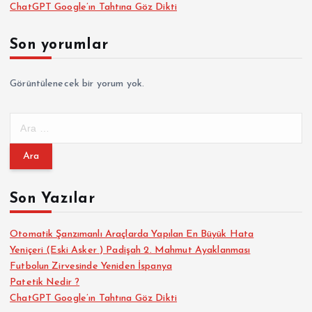
ChatGPT Google’ın Tahtına Göz Dikti
Son yorumlar
Görüntülenecek bir yorum yok.
A
r
a
m
a
Son Yazılar
:
Otomatik Şanzımanlı Araçlarda Yapılan En Büyük Hata
Yeniçeri (Eski Asker ) Padişah 2. Mahmut Ayaklanması
Futbolun Zirvesinde Yeniden İspanya
Patetik Nedir ?
ChatGPT Google’ın Tahtına Göz Dikti