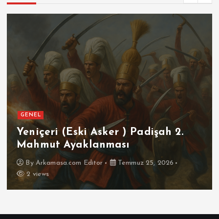
GENEL
SPOR
2.
Futbolun Zirvesinde Yeniden
İspanya
By
Arkamasa.com Editor
Temmuz 16, 2026
3 views