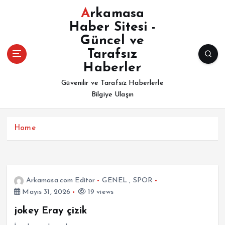
İ
Arkamasa
ç
Haber Sitesi -
e
Güncel ve
r
i
Tarafsız
ğ
Haberler
e
Güvenilir ve Tarafsız Haberlerle
a
Bilgiye Ulaşın
t
l
a
Home
Arkamasa.com Editor
GENEL
,
SPOR
Mayıs 31, 2026
19 views
jokey Eray çizik