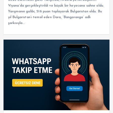
Viyana’da gerçekleştirildi ve büyük bir heyecana sahne oldu.
Yarışmanın galibi, 516 puan toplayarak Bulgaristan oldu. Bu
yıl Bulgaristan’ı temsil eden Dara, ‘Bangaranga’ adlı
şarkısıyla…