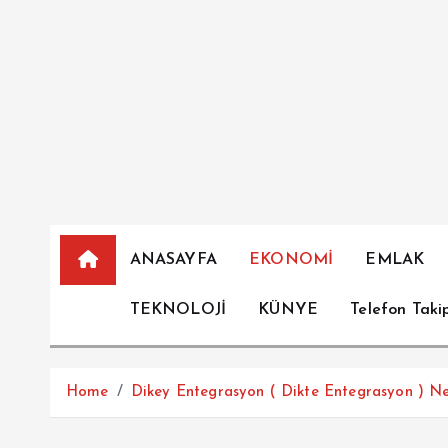
İ
ç
e
r
i
ğ
e
a
t
l
ANASAYFA
EKONOMİ
EMLAK
a
TEKNOLOJİ
KÜNYE
Telefon Taki
Home
Dikey Entegrasyon ( Dikte Entegrasyon ) Ne