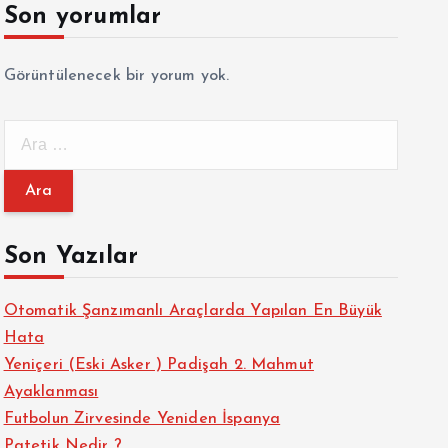
Son yorumlar
Görüntülenecek bir yorum yok.
A
r
a
m
a
Son Yazılar
:
Otomatik Şanzımanlı Araçlarda Yapılan En Büyük
Hata
Yeniçeri (Eski Asker ) Padişah 2. Mahmut
Ayaklanması
Futbolun Zirvesinde Yeniden İspanya
Patetik Nedir ?