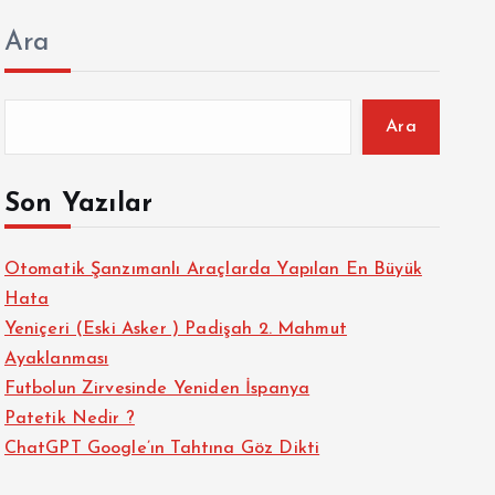
Ara
Ara
Son Yazılar
Otomatik Şanzımanlı Araçlarda Yapılan En Büyük
Hata
Yeniçeri (Eski Asker ) Padişah 2. Mahmut
Ayaklanması
Futbolun Zirvesinde Yeniden İspanya
Patetik Nedir ?
ChatGPT Google’ın Tahtına Göz Dikti