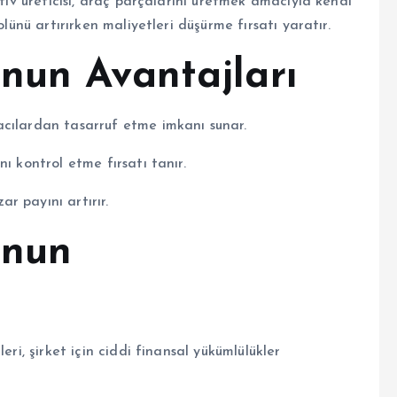
otiv üreticisi, araç parçalarını üretmek amacıyla kendi
olünü artırırken maliyetleri düşürme fırsatı yaratır.
nun Avantajları
acılardan tasarruf etme imkanı sunar.
ı kontrol etme fırsatı tanır.
r payını artırır.
onun
eri, şirket için ciddi finansal yükümlülükler