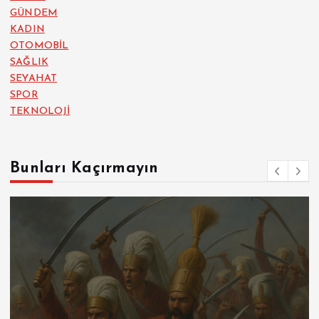
GÜNDEM
KADIN
OTOMOBİL
SAĞLIK
SEYAHAT
SPOR
TEKNOLOJİ
Bunları Kaçırmayın