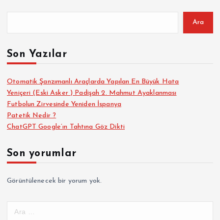
Ara
Son Yazılar
Otomatik Şanzımanlı Araçlarda Yapılan En Büyük Hata
Yeniçeri (Eski Asker ) Padişah 2. Mahmut Ayaklanması
Futbolun Zirvesinde Yeniden İspanya
Patetik Nedir ?
ChatGPT Google’ın Tahtına Göz Dikti
Son yorumlar
Görüntülenecek bir yorum yok.
A
r