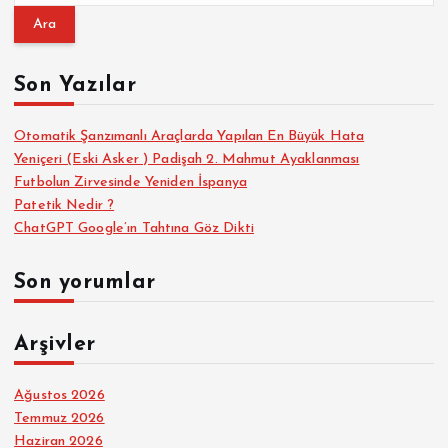
a
m
a
Son Yazılar
:
Otomatik Şanzımanlı Araçlarda Yapılan En Büyük Hata
Yeniçeri (Eski Asker ) Padişah 2. Mahmut Ayaklanması
Futbolun Zirvesinde Yeniden İspanya
Patetik Nedir ?
ChatGPT Google’ın Tahtına Göz Dikti
Son yorumlar
Arşivler
Ağustos 2026
Temmuz 2026
Haziran 2026