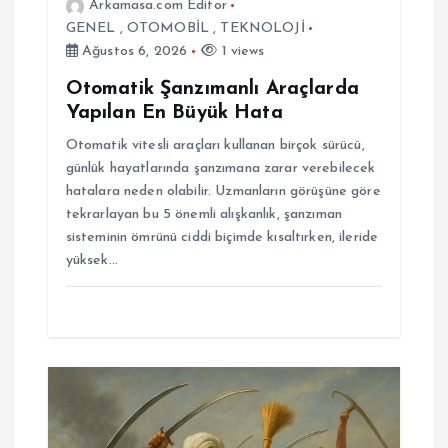
s
Arkamasa.com Editor
GENEL
,
OTOMOBİL
,
TEKNOLOJİ
i
Ağustos 6, 2026
1 views
Otomatik Şanzımanlı Araçlarda
Yapılan En Büyük Hata
Otomatik vitesli araçları kullanan birçok sürücü,
günlük hayatlarında şanzımana zarar verebilecek
hatalara neden olabilir. Uzmanların görüşüne göre
tekrarlayan bu 5 önemli alışkanlık, şanzıman
sisteminin ömrünü ciddi biçimde kısaltırken, ileride
yüksek…