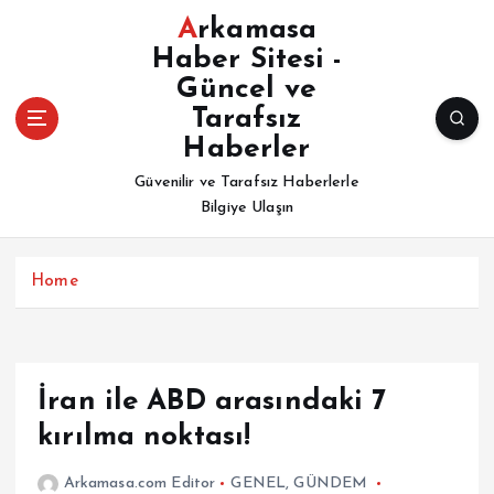
İ
Arkamasa
ç
Haber Sitesi -
e
Güncel ve
r
i
Tarafsız
ğ
Haberler
e
Güvenilir ve Tarafsız Haberlerle
a
Bilgiye Ulaşın
t
l
a
Home
İran ile ABD arasındaki 7
kırılma noktası!
Arkamasa.com Editor
GENEL
,
GÜNDEM