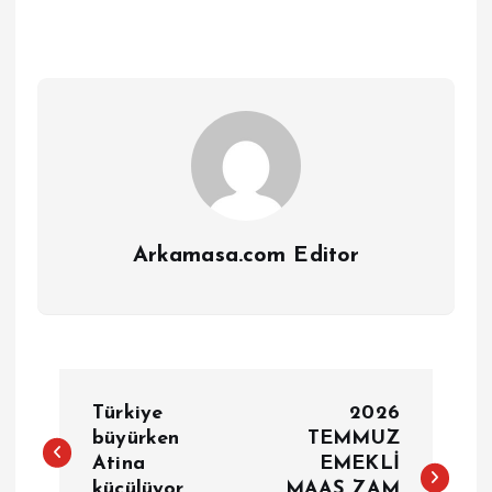
Arkamasa.com Editor
Y
Türkiye
2026
a
büyürken
TEMMUZ
Atina
EMEKLİ
küçülüyor
MAAŞ ZAM