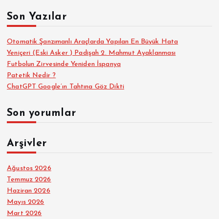
a
Son Yazılar
:
Otomatik Şanzımanlı Araçlarda Yapılan En Büyük Hata
Yeniçeri (Eski Asker ) Padişah 2. Mahmut Ayaklanması
Futbolun Zirvesinde Yeniden İspanya
Patetik Nedir ?
ChatGPT Google’ın Tahtına Göz Dikti
Son yorumlar
Arşivler
Ağustos 2026
Temmuz 2026
Haziran 2026
Mayıs 2026
Mart 2026