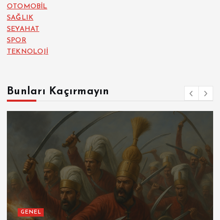
OTOMOBİL
SAĞLIK
SEYAHAT
SPOR
TEKNOLOJİ
Bunları Kaçırmayın
GENEL
SPOR