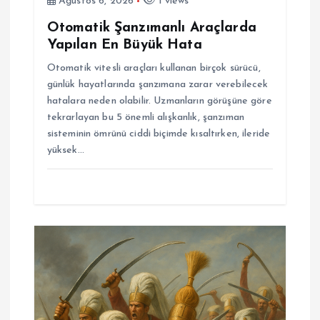
Ağustos 6, 2026
1 views
i
Otomatik Şanzımanlı Araçlarda
Yapılan En Büyük Hata
Otomatik vitesli araçları kullanan birçok sürücü,
günlük hayatlarında şanzımana zarar verebilecek
hatalara neden olabilir. Uzmanların görüşüne göre
tekrarlayan bu 5 önemli alışkanlık, şanzıman
sisteminin ömrünü ciddi biçimde kısaltırken, ileride
yüksek…