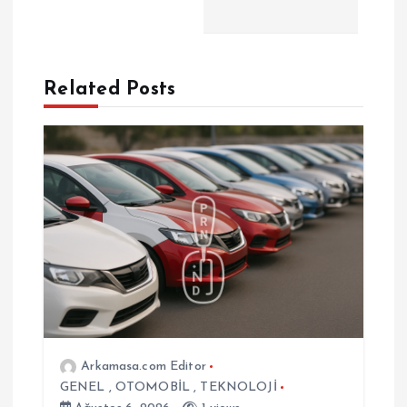
z
ı
g
Related Posts
e
z
i
n
m
e
Arkamasa.com Editor
GENEL
,
OTOMOBİL
,
TEKNOLOJİ
s