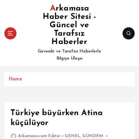
İ
Arkamasa
ç
Haber Sitesi -
e
Güncel ve
r
i
Tarafsız
ğ
Haberler
e
Güvenilir ve Tarafsız Haberlerle
a
Bilgiye Ulaşın
t
l
a
Home
Türkiye büyürken Atina
küçülüyor
Arkamasa.com Editor
GENEL
,
GÜNDEM