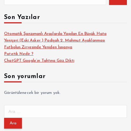
Son Yazılar
Otomatik Şanzımanlı Araçlarda Yapılan En Büyük Hata
Yeniçeri (Eski Asker ) Padişah 2. Mahmut Ayaklanması
Futbolun Zirvesinde Yeniden İspanya
Patetik Nedir ?
ChatGPT Google’ın Tahtına Göz Dikti
Son yorumlar
Görüntülenecek bir yorum yok.
A
r
a
m