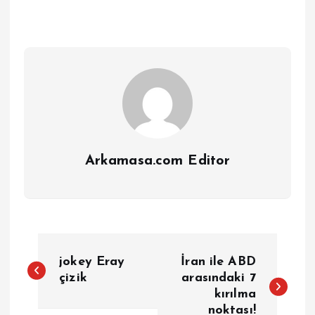
Arkamasa.com Editor
Y
jokey Eray
İran ile ABD
a
çizik
arasındaki 7
kırılma
noktası!