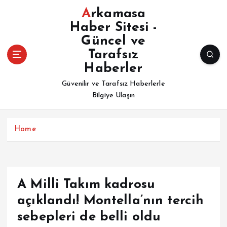
İ
Arkamasa
ç
Haber Sitesi -
e
Güncel ve
r
i
Tarafsız
ğ
Haberler
e
Güvenilir ve Tarafsız Haberlerle
a
Bilgiye Ulaşın
t
l
a
Home
A Milli Takım kadrosu
açıklandı! Montella’nın tercih
sebepleri de belli oldu