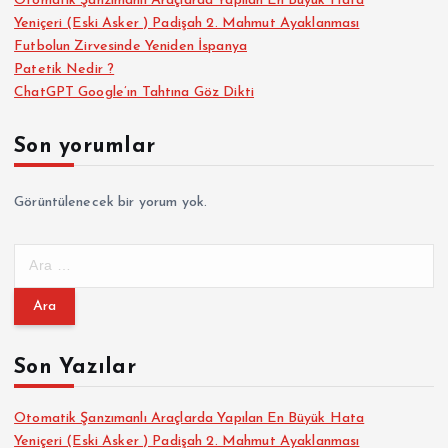
Otomatik Şanzımanlı Araçlarda Yapılan En Büyük Hata
Yeniçeri (Eski Asker ) Padişah 2. Mahmut Ayaklanması
Futbolun Zirvesinde Yeniden İspanya
Patetik Nedir ?
ChatGPT Google’ın Tahtına Göz Dikti
Son yorumlar
Görüntülenecek bir yorum yok.
A
r
a
m
a
Son Yazılar
:
Otomatik Şanzımanlı Araçlarda Yapılan En Büyük Hata
Yeniçeri (Eski Asker ) Padişah 2. Mahmut Ayaklanması