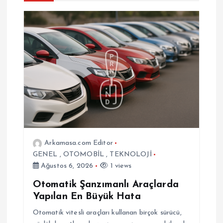
m
e
s
i
Arkamasa.com Editor
GENEL
,
OTOMOBİL
,
TEKNOLOJİ
Ağustos 6, 2026
1 views
Otomatik Şanzımanlı Araçlarda
Yapılan En Büyük Hata
Otomatik vitesli araçları kullanan birçok sürücü,