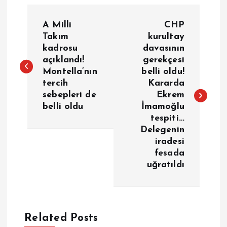
Y
A Milli
CHP
a
Takım
kurultay
kadrosu
davasının
açıklandı!
gerekçesi
z
Montella’nın
belli oldu!
tercih
Kararda
ı
sebepleri de
Ekrem
belli oldu
İmamoğlu
g
tespiti…
Delegenin
e
iradesi
fesada
z
uğratıldı
i
n
Related Posts