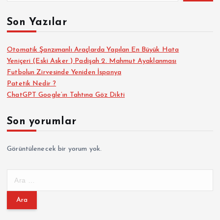
Son Yazılar
Otomatik Şanzımanlı Araçlarda Yapılan En Büyük Hata
Yeniçeri (Eski Asker ) Padişah 2. Mahmut Ayaklanması
Futbolun Zirvesinde Yeniden İspanya
Patetik Nedir ?
ChatGPT Google’ın Tahtına Göz Dikti
Son yorumlar
Görüntülenecek bir yorum yok.
A
r
a
m
a