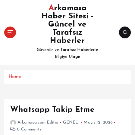
İ
Arkamasa
ç
Haber Sitesi -
e
Güncel ve
r
i
Tarafsız
ğ
Haberler
e
Güvenilir ve Tarafsız Haberlerle
a
Bilgiye Ulaşın
t
l
a
Home
Whatsapp Takip Etme
Arkamasa.com Editor
GENEL
Mayıs 12, 2026
0 Comments