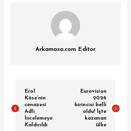
Arkamasa.com Editor
Y
Erol
Eurovision
a
Köse’nin
2026
cenazesi
birincisi belli
Adli
oldu! İşte
z
İncelemeye
kazanan
Kaldırıldı
ülke
ı