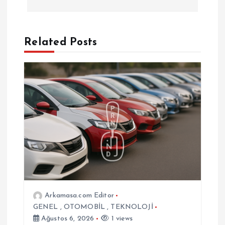
g
e
Related Posts
z
i
n
m
e
s
Arkamasa.com Editor
GENEL
,
OTOMOBİL
,
TEKNOLOJİ
i
Ağustos 6, 2026
1 views