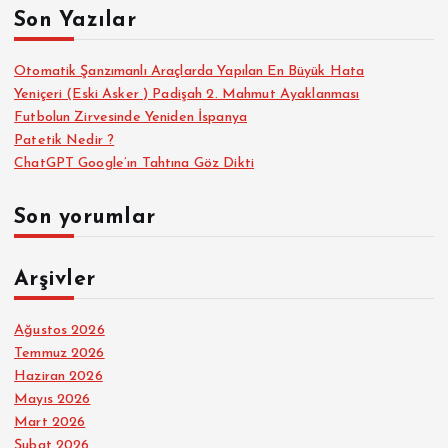
Son Yazılar
:
Otomatik Şanzımanlı Araçlarda Yapılan En Büyük Hata
Yeniçeri (Eski Asker ) Padişah 2. Mahmut Ayaklanması
Futbolun Zirvesinde Yeniden İspanya
Patetik Nedir ?
ChatGPT Google’ın Tahtına Göz Dikti
Son yorumlar
Arşivler
Ağustos 2026
Temmuz 2026
Haziran 2026
Mayıs 2026
Mart 2026
Şubat 2026