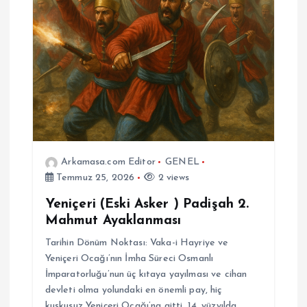
Arkamasa.com Editor
GENEL
Temmuz 25, 2026
2 views
Yeniçeri (Eski Asker ) Padişah 2.
Mahmut Ayaklanması
Tarihin Dönüm Noktası: Vaka-i Hayriye ve
Yeniçeri Ocağı’nın İmha Süreci Osmanlı
İmparatorluğu’nun üç kıtaya yayılması ve cihan
devleti olma yolundaki en önemli pay, hiç
kuşkusuz Yeniçeri Ocağı’na aitti. 14. yüzyılda…