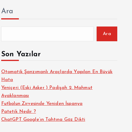
Ara
Ara
Son Yazılar
Otomatik Şanzımanlı Araçlarda Yapılan En Büyük
Hata
Yeniçeri (Eski Asker ) Padişah 2. Mahmut
Ayaklanması
Futbolun Zirvesinde Yeniden İspanya
Patetik Nedir ?
ChatGPT Google’ın Tahtına Göz Dikti