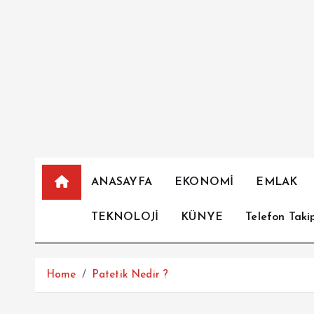
İ
ç
e
r
i
ğ
e
a
t
l
ANASAYFA
EKONOMİ
EMLAK
a
TEKNOLOJİ
KÜNYE
Telefon Taki
Home
Patetik Nedir ?