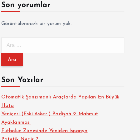
Son yorumlar
Görüntülenecek bir yorum yok.
A
r
a
m
a
Son Yazılar
:
Otomatik Şanzımanlı Araçlarda Yapılan En Büyük
Hata
Yeniçeri (Eski Asker ) Padişah 2. Mahmut
Ayaklanması
Futbolun Zirvesinde Yeniden İspanya
Patetik Nedir ?