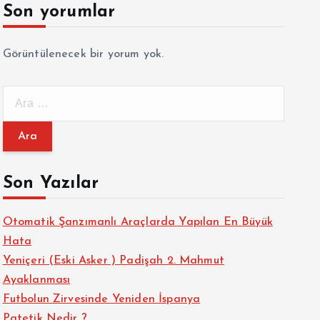
Son yorumlar
Görüntülenecek bir yorum yok.
A
r
a
m
a
Son Yazılar
:
Otomatik Şanzımanlı Araçlarda Yapılan En Büyük
Hata
Yeniçeri (Eski Asker ) Padişah 2. Mahmut
Ayaklanması
Futbolun Zirvesinde Yeniden İspanya
Patetik Nedir ?