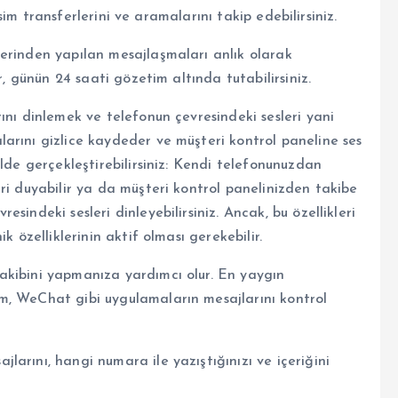
resim transferlerini ve aramalarını takip edebilirsiniz.
erinden yapılan mesajlaşmaları anlık olarak
r, günün 24 saati gözetim altında tutabilirsiniz.
ını dinlemek ve telefonun çevresindeki sesleri yani
arını gizlice kaydeder ve müşteri kontrol paneline ses
lde gerçekleştirebilirsiniz: Kendi telefonunuzdan
ri duyabilir ya da müşteri kontrol panelinizden takibe
sindeki sesleri dinleyebilirsiniz. Ancak, bu özellikleri
k özelliklerinin aktif olması gerekebilir.
akibini yapmanıza yardımcı olur. En yaygın
m, WeChat gibi uygulamaların mesajlarını kontrol
arını, hangi numara ile yazıştığınızı ve içeriğini