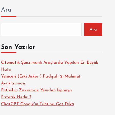
Ara
Ara
Son Yazılar
Otomatik Şanzımanlı Araçlarda Yapılan En Büyük
Hata
Yeniçeri (Eski Asker ) Padişah 2. Mahmut
Ayaklanması
Futbolun Zirvesinde Yeniden İspanya
Patetik Nedir ?
ChatGPT Google’ın Tahtına Göz Dikti