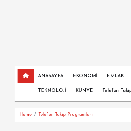
İ
ç
e
r
i
ğ
e
a
t
l
ANASAYFA
EKONOMİ
EMLAK
a
TEKNOLOJİ
KÜNYE
Telefon Taki
Home
Telefon Takip Programları