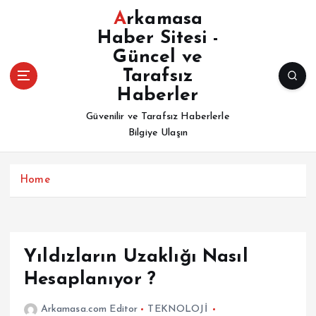
İ
Arkamasa
ç
Haber Sitesi -
e
Güncel ve
r
i
Tarafsız
ğ
Haberler
e
Güvenilir ve Tarafsız Haberlerle
a
Bilgiye Ulaşın
t
l
a
Home
Yıldızların Uzaklığı Nasıl
Hesaplanıyor ?
Arkamasa.com Editor
TEKNOLOJİ