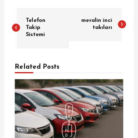
Y
Telefon
meralin inci
a
Takip
takıları
Sistemi
z
ı
Related Posts
g
e
z
i
n