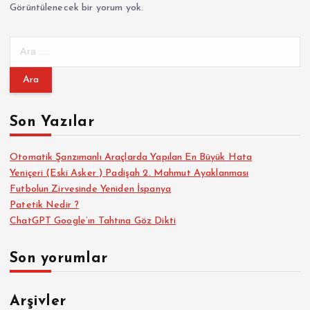
Görüntülenecek bir yorum yok.
A
r
a
m
a
Son Yazılar
:
Otomatik Şanzımanlı Araçlarda Yapılan En Büyük Hata
Yeniçeri (Eski Asker ) Padişah 2. Mahmut Ayaklanması
Futbolun Zirvesinde Yeniden İspanya
Patetik Nedir ?
ChatGPT Google’ın Tahtına Göz Dikti
Son yorumlar
Arşivler