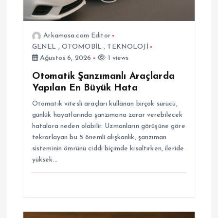
m
Arkamasa.com Editor
e
GENEL
,
OTOMOBİL
,
TEKNOLOJİ
Ağustos 6, 2026
1 views
s
Otomatik Şanzımanlı Araçlarda
i
Yapılan En Büyük Hata
Otomatik vitesli araçları kullanan birçok sürücü,
günlük hayatlarında şanzımana zarar verebilecek
hatalara neden olabilir. Uzmanların görüşüne göre
tekrarlayan bu 5 önemli alışkanlık, şanzıman
sisteminin ömrünü ciddi biçimde kısaltırken, ileride
yüksek…