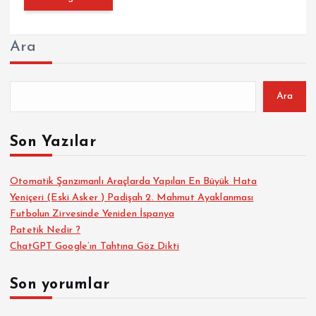
Ara
Ara
Son Yazılar
Otomatik Şanzımanlı Araçlarda Yapılan En Büyük Hata
Yeniçeri (Eski Asker ) Padişah 2. Mahmut Ayaklanması
Futbolun Zirvesinde Yeniden İspanya
Patetik Nedir ?
ChatGPT Google’ın Tahtına Göz Dikti
Son yorumlar