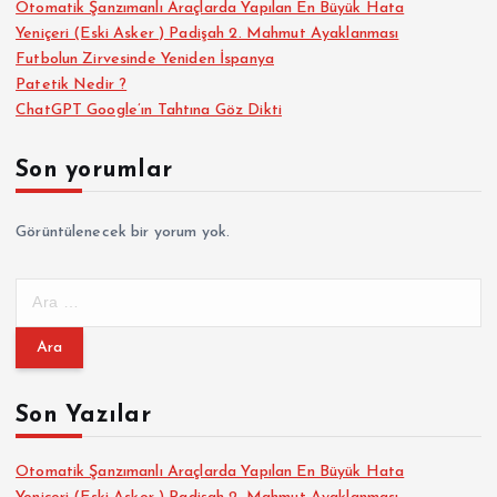
Otomatik Şanzımanlı Araçlarda Yapılan En Büyük Hata
Yeniçeri (Eski Asker ) Padişah 2. Mahmut Ayaklanması
Futbolun Zirvesinde Yeniden İspanya
Patetik Nedir ?
ChatGPT Google’ın Tahtına Göz Dikti
Son yorumlar
Görüntülenecek bir yorum yok.
A
r
a
m
a
Son Yazılar
:
Otomatik Şanzımanlı Araçlarda Yapılan En Büyük Hata