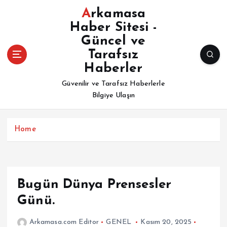
İ
Arkamasa
ç
Haber Sitesi -
e
Güncel ve
r
i
Tarafsız
ğ
Haberler
e
Güvenilir ve Tarafsız Haberlerle
a
Bilgiye Ulaşın
t
l
a
Home
Bugün Dünya Prensesler
Günü.
Arkamasa.com Editor
GENEL
Kasım 20, 2025