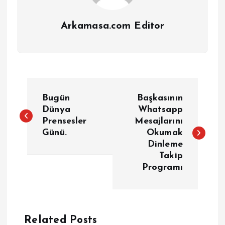
Arkamasa.com Editor
Y
Bugün
Başkasının
a
Dünya
Whatsapp
Prensesler
Mesajlarını
Günü.
Okumak
z
Dinleme
Takip
ı
Programı
g
e
Related Posts