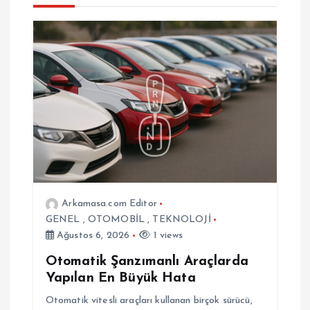
z
i
n
m
e
s
Arkamasa.com Editor
i
GENEL
,
OTOMOBİL
,
TEKNOLOJİ
Ağustos 6, 2026
1 views
Otomatik Şanzımanlı Araçlarda
Yapılan En Büyük Hata
Otomatik vitesli araçları kullanan birçok sürücü,