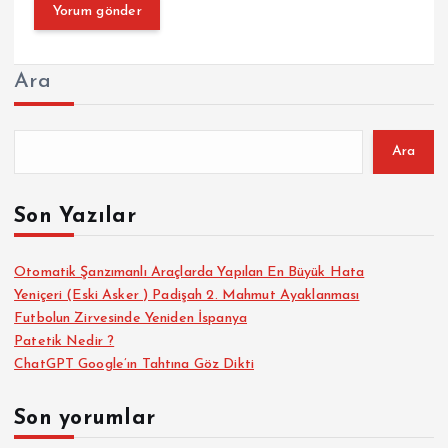
Ara
Ara
Son Yazılar
Otomatik Şanzımanlı Araçlarda Yapılan En Büyük Hata
Yeniçeri (Eski Asker ) Padişah 2. Mahmut Ayaklanması
Futbolun Zirvesinde Yeniden İspanya
Patetik Nedir ?
ChatGPT Google’ın Tahtına Göz Dikti
Son yorumlar