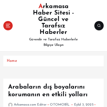
İ
Arkamasa
ç
Haber Sitesi -
e
Güncel ve
r
i
Tarafsız
ğ
Haberler
e
Güvenilir ve Tarafsız Haberlerle
a
Bilgiye Ulaşın
t
l
a
Home
Arabaların dış boyalarını
korumanın en etkili yolları
Arkamasa.com Editor
OTOMOBİL
Eylül 3, 2025