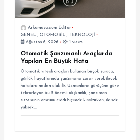
m
e
Arkamasa.com Editor
s
GENEL
,
OTOMOBİL
,
TEKNOLOJİ
Ağustos 6, 2026
1 views
i
Otomatik Şanzımanlı Araçlarda
Yapılan En Büyük Hata
Otomatik vitesli araçları kullanan birçok sürücü,
günlük hayatlarında şanzımana zarar verebilecek
hatalara neden olabilir. Uzmanların görüşüne göre
tekrarlayan bu 5 önemli alışkanlık, şanzıman
sisteminin ömrünü ciddi biçimde kısaltırken, ileride
yüksek…