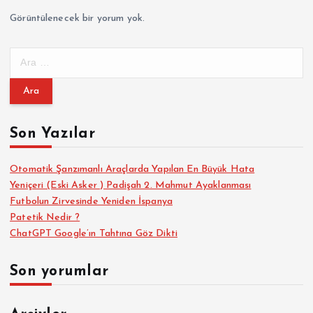
Görüntülenecek bir yorum yok.
A
r
a
m
a
Son Yazılar
:
Otomatik Şanzımanlı Araçlarda Yapılan En Büyük Hata
Yeniçeri (Eski Asker ) Padişah 2. Mahmut Ayaklanması
Futbolun Zirvesinde Yeniden İspanya
Patetik Nedir ?
ChatGPT Google’ın Tahtına Göz Dikti
Son yorumlar