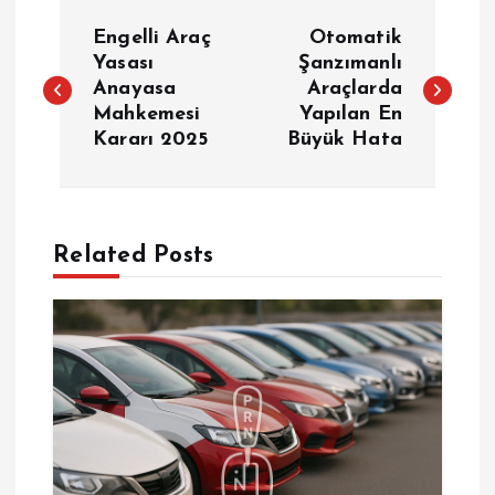
Y
Engelli Araç
Otomatik
a
Yasası
Şanzımanlı
Anayasa
Araçlarda
Mahkemesi
Yapılan En
z
Kararı 2025
Büyük Hata
ı
g
Related Posts
e
z
i
n