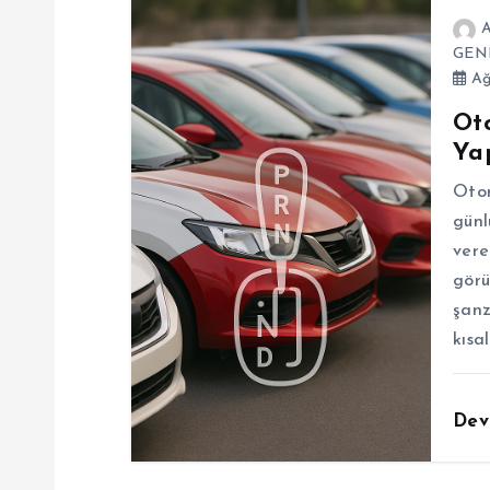
g
A
GEN
e
Ağ
Ot
z
Ya
Otom
i
günl
vere
n
görü
şanz
m
kısa
e
Dev
s