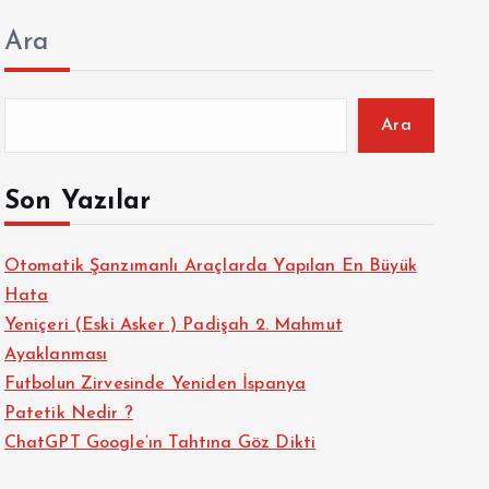
Ara
Ara
Son Yazılar
Otomatik Şanzımanlı Araçlarda Yapılan En Büyük
Hata
Yeniçeri (Eski Asker ) Padişah 2. Mahmut
Ayaklanması
Futbolun Zirvesinde Yeniden İspanya
Patetik Nedir ?
ChatGPT Google’ın Tahtına Göz Dikti