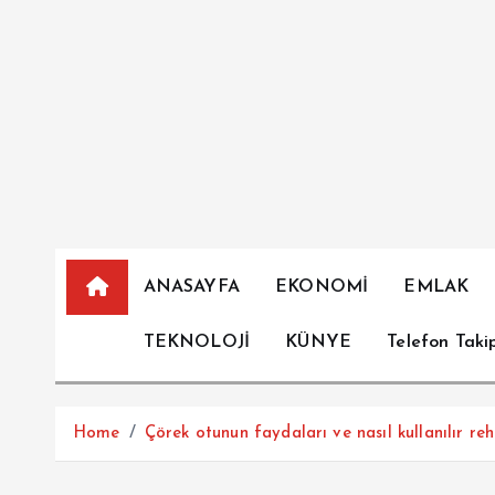
İ
ç
e
r
i
ğ
e
a
t
l
ANASAYFA
EKONOMİ
EMLAK
a
TEKNOLOJİ
KÜNYE
Telefon Taki
Home
Çörek otunun faydaları ve nasıl kullanılır reh