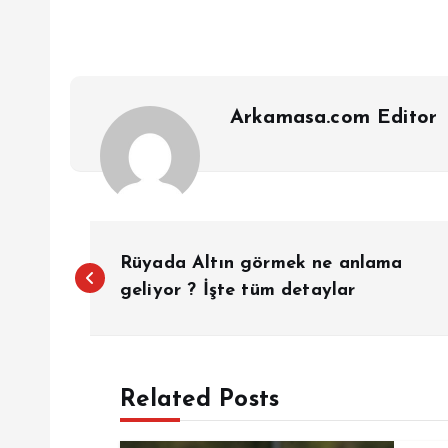
Arkamasa.com Editor
Y
Rüyada Altın görmek ne anlama
a
geliyor ? İşte tüm detaylar
z
Related Posts
ı