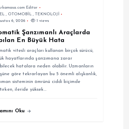
rkamasa.com Editor
EL
,
OTOMOBİL
,
TEKNOLOJİ
ustos 6, 2026
1 views
omatik Şanzımanlı Araçlarda
pılan En Büyük Hata
atik vitesli araçları kullanan birçok sürücü,
ük hayatlarında şanzımana zarar
bilecek hatalara neden olabilir. Uzmanların
şüne göre tekrarlayan bu 5 önemli alışkanlık,
ıman sisteminin ömrünü ciddi biçimde
ltırken, ileride yüksek…
amını Oku