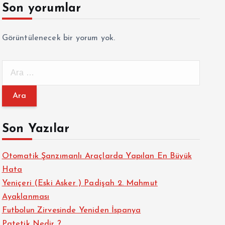
Son yorumlar
Görüntülenecek bir yorum yok.
A
r
a
m
a
Son Yazılar
:
Otomatik Şanzımanlı Araçlarda Yapılan En Büyük
Hata
Yeniçeri (Eski Asker ) Padişah 2. Mahmut
Ayaklanması
Futbolun Zirvesinde Yeniden İspanya
Patetik Nedir ?