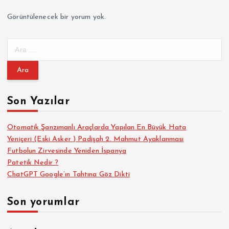
Görüntülenecek bir yorum yok.
A
r
a
m
a
Son Yazılar
:
Otomatik Şanzımanlı Araçlarda Yapılan En Büyük Hata
Yeniçeri (Eski Asker ) Padişah 2. Mahmut Ayaklanması
Futbolun Zirvesinde Yeniden İspanya
Patetik Nedir ?
ChatGPT Google’ın Tahtına Göz Dikti
Son yorumlar