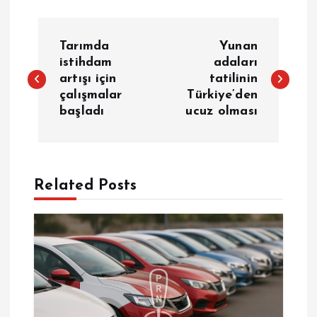
Y
Tarımda
Yunan
a
istihdam
adaları
artışı için
tatilinin
çalışmalar
Türkiye’den
z
başladı
ucuz olması
ı
g
Related Posts
e
z
i
n