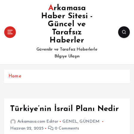
İ
Arkamasa
ç
Haber Sitesi -
e
Güncel ve
r
i
Tarafsız
ğ
Haberler
e
Güvenilir ve Tarafsız Haberlerle
a
Bilgiye Ulaşın
t
l
a
Home
Türkiye’nin İsrail Planı Nedir
Arkamasa.com Editor
GENEL
,
GÜNDEM
Haziran 22, 2025
0 Comments