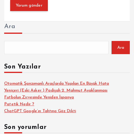
Ara
Ara
Son Yazılar
Otomatik Şanzımanlı Araçlarda Yapılan En Büyük Hata
Yeniçeri (Eski Asker ) Padişah 2. Mahmut Ayaklanması
Futbolun Zirvesinde Yeniden İspanya
Patetik Nedir ?
ChatGPT Google’ın Tahtına Göz Dikti
Son yorumlar