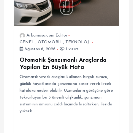
m
e
Arkamasa.com Editor
s
GENEL
,
OTOMOBİL
,
TEKNOLOJİ
Ağustos 6, 2026
1 views
i
Otomatik Şanzımanlı Araçlarda
Yapılan En Büyük Hata
Otomatik vitesli araçları kullanan birçok sürücü,
günlük hayatlarında şanzımana zarar verebilecek
hatalara neden olabilir. Uzmanların görüşüne göre
tekrarlayan bu 5 önemli alışkanlık, şanzıman
sisteminin ömrünü ciddi biçimde kısaltırken, ileride
yüksek…