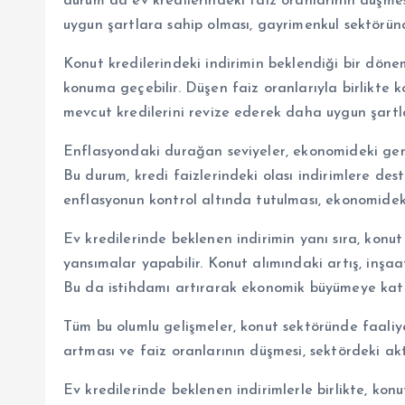
durum da ev kredilerindeki faiz oranlarının düşmesi
uygun şartlara sahip olması, gayrimenkul sektöründe
Konut kredilerindeki indirimin beklendiği bir dönem
konuma geçebilir. Düşen faiz oranlarıyla birlikte k
mevcut kredilerini revize ederek daha uygun şartla
Enflasyondaki durağan seviyeler, ekonomideki genel 
Bu durum, kredi faizlerindeki olası indirimlere dest
enflasyonun kontrol altında tutulması, ekonomideki
Ev kredilerinde beklenen indirimin yanı sıra, ko
yansımalar yapabilir. Konut alımındaki artış, inşaa
Bu da istihdamı artırarak ekonomik büyümeye katkı
Tüm bu olumlu gelişmeler, konut sektöründe faaliyet
artması ve faiz oranlarının düşmesi, sektördeki aktör
Ev kredilerinde beklenen indirimlerle birlikte, ko