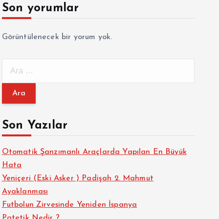
Son yorumlar
Görüntülenecek bir yorum yok.
A
r
a
m
a
Son Yazılar
:
Otomatik Şanzımanlı Araçlarda Yapılan En Büyük
Hata
Yeniçeri (Eski Asker ) Padişah 2. Mahmut
Ayaklanması
Futbolun Zirvesinde Yeniden İspanya
Patetik Nedir ?