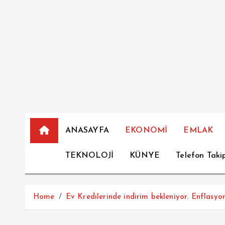
İ
ç
e
r
i
ğ
e
a
t
l
ANASAYFA
EKONOMİ
EMLAK
a
TEKNOLOJİ
KÜNYE
Telefon Taki
Home
Ev Kredilerinde indirim bekleniyor. Enflasy