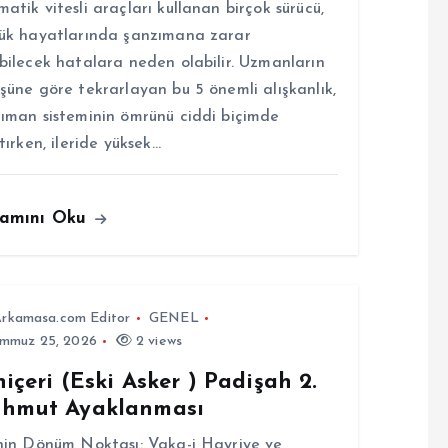
atik vitesli araçları kullanan birçok sürücü,
ük hayatlarında şanzımana zarar
bilecek hatalara neden olabilir. Uzmanların
şüne göre tekrarlayan bu 5 önemli alışkanlık,
ıman sisteminin ömrünü ciddi biçimde
ltırken, ileride yüksek…
amını Oku
rkamasa.com Editor
GENEL
mmuz 25, 2026
2 views
içeri (Eski Asker ) Padişah 2.
hmut Ayaklanması
hin Dönüm Noktası: Vaka-i Hayriye ve