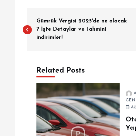
Y
Gümrük Vergisi 2025'de ne olacak
a
? İşte Detaylar ve Tahmini
indirimler!
z
ı
Related Posts
g
A
e
GEN
Ağ
z
Ot
Ya
i