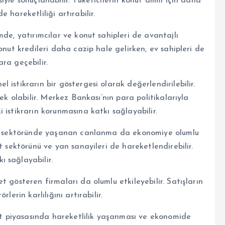
yle sonuçlanabilir. Tüketicilerin konut alımı için daha
 hareketliliği artırabilir.
de, yatırımcılar ve konut sahipleri de avantajlı
onut kredileri daha cazip hale gelirken, ev sahipleri de
ra geçebilir.
istikrarın bir göstergesi olarak değerlendirilebilir.
ek olabilir. Merkez Bankası’nın para politikalarıyla
 istikrarın korunmasına katkı sağlayabilir.
nut sektöründe yaşanan canlanma da ekonomiye olumlu
t sektörünü ve yan sanayileri de hareketlendirebilir.
 sağlayabilir.
 gösteren firmaları da olumlu etkileyebilir. Satışların
lerin karlılığını artırabilir.
nut piyasasında hareketlilik yaşanması ve ekonomide