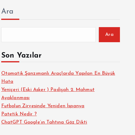
Ara
Ara
Son Yazılar
Otomatik Şanzımanlı Araçlarda Yapılan En Büyük
Hata
Yeniçeri (Eski Asker ) Padişah 2. Mahmut
Ayaklanması
Futbolun Zirvesinde Yeniden İspanya
Patetik Nedir ?
ChatGPT Google’ın Tahtına Göz Dikti