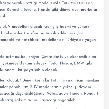
liği yaparak ürettiği modelleriyle Türk tüketicilerin
ıca Renault, Toyota, Honda gibi dünya devi markalar
cak.
se SUV modelleri olacak. Geniş iç hacmi ve yüksek
k tüketiciler tarafından tercih edilen araçlar
ra kompakt ve hatchback modeller de Türkiye’de yoğun
ın da artması bekleniyor. Çevre dostu ve ekonomik olan
gisini çekmeye devam edecek. Tesla, Nissan, BMW gibi
da önemli bir paya sahip olacak.
leri olacak? Bunun kesin bir tahmini şu an için mümkün
ler yapabiliriz. SUV modellerinin yükselişi devam
oruyacağı düşünüldüğünde, Volkswagen Tiguan, Renault
i satış rakamlarına ulaşacağı öngörülebilir.