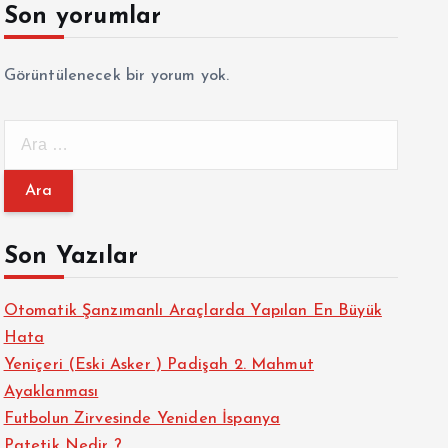
Son yorumlar
Görüntülenecek bir yorum yok.
A
r
a
m
a
Son Yazılar
:
Otomatik Şanzımanlı Araçlarda Yapılan En Büyük
Hata
Yeniçeri (Eski Asker ) Padişah 2. Mahmut
Ayaklanması
Futbolun Zirvesinde Yeniden İspanya
Patetik Nedir ?