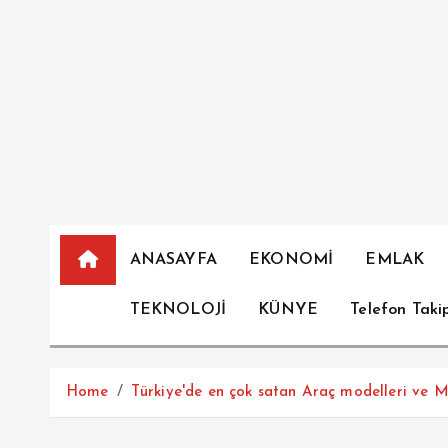
İ
ç
e
r
i
ğ
e
a
t
l
ANASAYFA
EKONOMİ
EMLAK
a
TEKNOLOJİ
KÜNYE
Telefon Taki
Home
Türkiye'de en çok satan Araç modelleri ve 