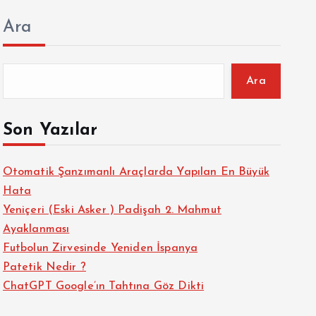
Ara
Ara
Son Yazılar
Otomatik Şanzımanlı Araçlarda Yapılan En Büyük
Hata
Yeniçeri (Eski Asker ) Padişah 2. Mahmut
Ayaklanması
Futbolun Zirvesinde Yeniden İspanya
Patetik Nedir ?
ChatGPT Google’ın Tahtına Göz Dikti